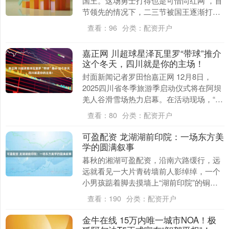
国王。这场勇士打得也是可惜尚红网 ，首
节领先的情况下，二三节被国王逐渐打出
优势，特别是第三节进攻哑火，最终造成
查看：
96
分类：
配资开户
末节苦....
嘉正网 川超球星泽瓦里罗“带球”推介
这个冬天，四川就是你的主场！
封面新闻记者罗田怡嘉正网 12月8日，
2025四川省冬季旅游季启动仪式将在阿坝
羌人谷滑雪场热力启幕。在活动现场，“川
超”运动员泽瓦里罗以一个漂亮的带球过人
查看：
80
分类：
配资开户
动作惊....
可盈配资 龙湖湖前印院：一场东方美
学的圆满叙事
暮秋的湘湖可盈配资，沿南六路缓行，远
远就看见一大片青砖墙前人影绰绰，一个
小男孩踮着脚去摸墙上“湖前印院”的铜字
铭牌，穿米色风衣的女士正弯腰帮孩子整
查看：
190
分类：
配资开户
理衣领——这处....
金牛在线 15万内唯一城市NOA！极