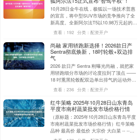
狐阿尔法T5正式宣布“智驾平权”！
10月28日金牛在线，极狐以一场技术普惠
的宣言，将中型SUV市场的竞争推向了全
新高度。全新阿尔法T5以10.98万元起的限
时售价正式上市，首次在15万级价位实
查看：
192
分类：
配资开户
现....
尚融 家用轿跑新选择！2026款日产
Sentra彻底焕新，18吋轮毂+双边排
气
2026 款日产 Sentra 刚曝光尚融，就把家
用轿跑细分市场的讨论度拉到了顶点 ——
18 吋熏黑轮毂配双边单出排气的运动外
观，叠加上无线 CarPlay、自....
查看：
236
分类：
配资开户
红牛策略 2025年10月28日山东青岛
平度市南村蔬菜批发市场价格行情
（原标题：2025年10月28日山东青岛平度
市南村蔬菜批发市场价格行情）红牛策略
品种 最高价 最低价 大宗价 大白菜 -- --
0.50 甘蓝 -- -- ....