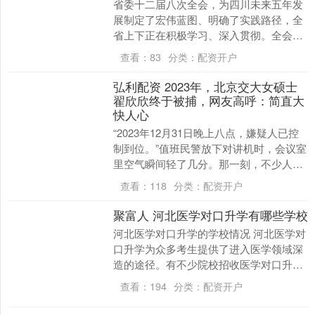
省委十二届八次全会，为四川未来五年发
展制定了宏伟蓝图、明确了实践路径，全
省上下正在积极学习、深入贯彻。全会提
出要加快构建区域协调发展新格局佳荣网
查看：
83
分类：
配资开户
配，要统筹推进深....
弘利配资 2023年，北京交大女硕士
翟欣欣终于被捕，网友高呼：简直大
快人心
“2023年12月31日晚上八点，嫌疑人已控
制到位。”值班民警放下对讲机时，会议室
里空气瞬间轻了几分。那一刻，不少人脑
中闪过六年前的跳楼画面——年轻的苏享
查看：
118
分类：
配资开户
茂横尸....
聚富人 河北医学对口升学有哪些学校
河北医学对口升学的学校情况 河北医学对
口升学为众多考生提供了进入医学领域深
造的途径。有不少院校招收医学对口升学
的学生，比如沧州医学高等专科学校、承
查看：
194
分类：
配资开户
德护理职业学院....