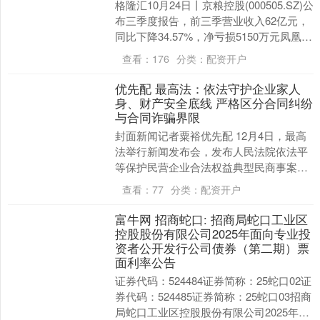
格隆汇10月24日丨京粮控股(000505.SZ)公
布三季度报告，前三季营业收入62亿元，
同比下降34.57%，净亏损5150万元凤凰策
略，扣非净亏损5946.....
查看：
176
分类：
配资开户
优先配 最高法：依法守护企业家人
身、财产安全底线 严格区分合同纠纷
与合同诈骗界限
封面新闻记者粟裕优先配 12月4日，最高
法举行新闻发布会，发布人民法院依法平
等保护民营企业合法权益典型民商事案
例。最高法民二庭庭长王闯在会上介绍，
查看：
77
分类：
配资开户
依法守护企业家....
富牛网 招商蛇口: 招商局蛇口工业区
控股股份有限公司2025年面向专业投
资者公开发行公司债券（第二期）票
面利率公告
证券代码：524484证券简称：25蛇口02证
券代码：524485证券简称：25蛇口03招商
局蛇口工业区控股股份有限公司2025年面