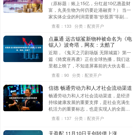
（原标题：账上15亿，分红超10亿惠盈财
富，丸美生物为何仍要赴港融资？） 当一
家实体企业的利润需要靠“炒股票”等副业
来填补主业缺口时，其商业模式的健康度
查看：
133
分类：
配资开户
便值得高....
点赢通 远古锯鲨新物种被命名为《电
锯人》波奇塔，网友：太酷了
近期，《鬼灭之刃剧场版 无限城篇》第一
篇《猗窝座再袭》正在全球热播，我们这
里都上映了，不知道屏幕前的大伙去看了
没有？除了这部作品之外，由藤本树创作
查看：
90
分类：
配资开户
的高人气漫画《....
信德 畅通劳动力和人才社会流动渠道
畅通劳动力和人才社会流动渠道，是经济
持续健康发展的重要支撑，是社会充满生
机活力的重要标志，也是实现人的全面发
展与共同富裕的必然要求。习近平总书记
查看：
137
分类：
配资开户
指出：“破除妨碍....
天盈配 11月10日天创转债上涨