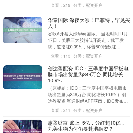
星座——处女座、摩羯座和金牛座。 摩羯
查看：
219
分类：
配资开户
座则以其坚韧不拔....
华泰国际 深夜大涨！巴菲特，罕见买
入！
谷歌A开盘大涨华泰国际。 当地时间11月
17日，美股三大股指低开高走，截至发
稿，道指涨0.09%，标普500指数涨
0.10%，纳指涨0.23%。 本周四，美国
查看：
113
分类：
配资开户
劳....
创达盈配资 IDC：三季度中国平板电
脑市场出货量为849万台 同比增长
10.9%
（原标题：IDC：三季度中国平板电脑市
场出货量为849万台 同比增长10.9%）创
达盈配资 智通财经APP获悉，IDC发布的
2025年第三季度中国平板电脑市场季....
查看：
211
分类：
配资开户
惠盈财富 账上15亿，分红超10亿，
丸美生物为何仍要赴港融资？