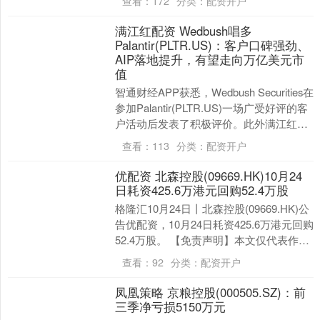
查看：
172
分类：
配资开户
满江红配资 Wedbush唱多
Palantir(PLTR.US)：客户口碑强劲、
AIP落地提升，有望走向万亿美元市
值
智通财经APP获悉，Wedbush Securities在
参加Palantir(PLTR.US)一场广受好评的客
户活动后发表了积极评价。此外满江红配
资，Pala....
查看：
113
分类：
配资开户
优配资 北森控股(09669.HK)10月24
日耗资425.6万港元回购52.4万股
格隆汇10月24日丨北森控股(09669.HK)公
告优配资，10月24日耗资425.6万港元回购
52.4万股。 【免责声明】本文仅代表作者
本人观点，与和讯网无关....
查看：
92
分类：
配资开户
凤凰策略 京粮控股(000505.SZ)：前
三季净亏损5150万元