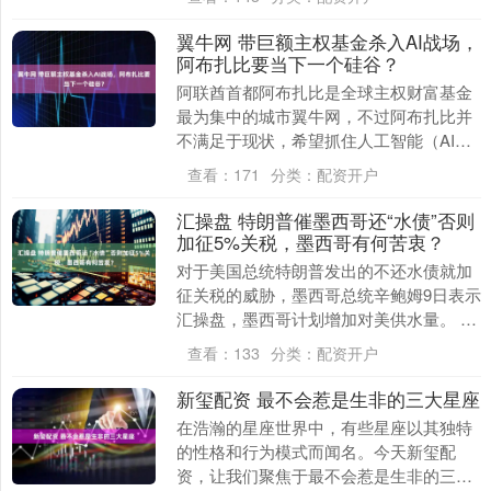
翼牛网 带巨额主权基金杀入AI战场，
阿布扎比要当下一个硅谷？
阿联酋首都阿布扎比是全球主权财富基金
最为集中的城市翼牛网，不过阿布扎比并
不满足于现状，希望抓住人工智能（AI）
的机遇，打造“资本+技术”的新枢纽。 本届
查看：
171
分类：
配资开户
阿布扎比....
汇操盘 特朗普催墨西哥还“水债”否则
加征5%关税，墨西哥有何苦衷？
对于美国总统特朗普发出的不还水债就加
征关税的威胁，墨西哥总统辛鲍姆9日表示
汇操盘，墨西哥计划增加对美供水量。 据
新华社报道，美国总统特朗普8日在社交媒
查看：
133
分类：
配资开户
体发帖称，....
新玺配资 最不会惹是生非的三大星座
在浩瀚的星座世界中，有些星座以其独特
的性格和行为模式而闻名。今天新玺配
资，让我们聚焦于最不会惹是生非的三大