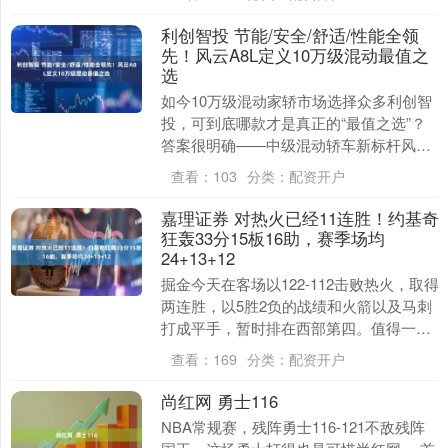
启！📈📊【副图指标....
利创智投 节能/安全/舒适/性能全领
先！风云A8L定义10万级混动最值之
选
如今10万级混动家轿市场选择众多利创智
投，可到底哪款才是真正的“最值之选”？
答案很明确——中级混动轿车新标杆风云
A8L。它从节能、安全、舒适、性能四大
查看：
103
分类：
配资开户
核心维度，....
嘉理证券 对热火已经11连胜！约基奇
狂轰33分15板16助，赛季场均
24+13+12
掘金今天在客场以122-112击败热火，取得
两连胜，以5胜2负的战绩和火箭以及马刺
打成平手，暂时排在西部第四。值得一提
的是，掘金常规赛对热火已经取得11连
查看：
169
分类：
配资开户
胜，上....
尚红网 勇士116
NBA常规赛，残阵勇士116-121不敌残阵