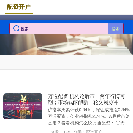
配资开户
搜索
万通配资 机构论后市丨跨年行情可
期；市场或酝酿新一轮交易脉冲
沪指本周累计跌0.34%，深证成指涨0.84%
万通配资，创业板指涨2.74%。A股后市怎
么走？看看机构怎么说万通配资： ①光大
证券：新一轮政策部署护航，A股跨年....
查看：
143
分类：
配资开户