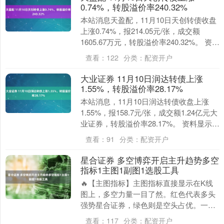
0.74%，转股溢价率240.32%
本站消息天盈配，11月10日天创转债收盘
上涨0.74%，报214.05元/张，成交额
1605.67万元，转股溢价率240.32%。 资料
显示，天创转债信用级别为....
查看：
122
分类：
配资开户
大业证券 11月10日润达转债上涨
1.55%，转股溢价率28.17%
本站消息，11月10日润达转债收盘上涨
1.55%，报158.7元/张，成交额1.24亿元大
业证券，转股溢价率28.17%。 资料显示，
润达转债信用级别为“AA”....
查看：
91
分类：
配资开户
星合证券 多空博弈开启主升趋势多空
指标1主图1副图1选股工具
🔥【主图指标】主图指标直接显示在K线
图上，多空力量一目了然。红色代表多头
强势星合证券，绿色则是空头占优。一旦
红色区域持续扩大，主升行情大概率开
查看：
117
分类：
配资开户