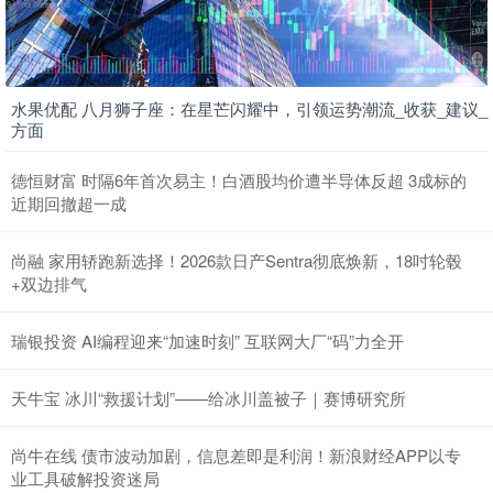
水果优配 八月狮子座：在星芒闪耀中，引领运势潮流_收获_建议_
方面
德恒财富 时隔6年首次易主！白酒股均价遭半导体反超 3成标的
近期回撤超一成
尚融 家用轿跑新选择！2026款日产Sentra彻底焕新，18吋轮毂
+双边排气
瑞银投资 AI编程迎来“加速时刻” 互联网大厂“码”力全开
天牛宝 冰川“救援计划”——给冰川盖被子｜赛博研究所
尚牛在线 债市波动加剧，信息差即是利润！新浪财经APP以专
业工具破解投资迷局