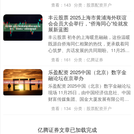
最带劲，四川的大山造就了他的性格，每
查看：
143
分类：
股票配资开户
次环游世界....
丰云股票 2025上海市黄浦海外联谊
会会员大会举行，“侨海同心”绘就发
展新蓝图
丰云股票 初冬的上海暖意融融，这份温暖
既源自侨海同仁相聚的热忱，更承载着同
心筑梦、共话发展的共同期盼。11月25
日，2025上海市黄浦海外联谊会会员大会
查看：
161
分类：
亿腾证券
举行。会....
乐盈配资 2025中国（北京）数字金
融论坛在京举办
乐盈配资 2025中国（北京）数字金融论坛
现场 11月25日，由中国经济信息社、中国
财富传媒集团、国金大厦发展有限公司、
北京市丰台区人民政府联合主办的2025
查看：
134
分类：
股票配资开户
中....
亿腾证券文章已加载完成