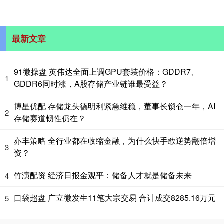
最新文章
91微操盘 英伟达全面上调GPU套装价格：GDDR7、
1
GDDR6同时涨，A股存储产业链谁最受益？
博星优配 存储龙头德明利紧急维稳，董事长锁仓一年，AI
2
存储赛道韧性仍在？
亦丰策略 全行业都在收缩金融，为什么快手敢逆势翻倍增
3
资？
竹演配资 经济日报金观平：储备人才就是储备未来
4
口袋超盘 广立微发生11笔大宗交易 合计成交8285.16万元
5