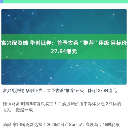
富兴配资端 华创证券：首予古茗“推荐”评级 目标价27.84港元
德恒财富 时隔6年首次易主！白酒股均价遭半导体反超 3成标的
近期回撤超一成
尚融 家用轿跑新选择！2026款日产Sentra彻底焕新，18吋轮毂