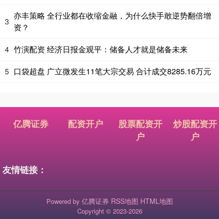
亦丰策略 全行业都在收缩金融，为什么快手敢逆势翻倍增
3
资？
竹演配资 经济日报金观平：储备人才就是储备未来
4
口袋超盘 广立微发生11笔大宗交易 合计成交8285.16万元
5
亿腾证券
配资开户
股票配资开
炒股配资开
户
户
友情链接：
亿腾证券
RSS地图
HTML地图
Powered by
Copyright
© 2023-2026