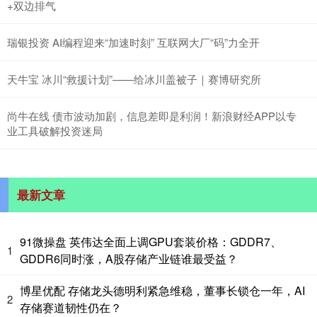
+双边排气
瑞银投资 AI编程迎来“加速时刻” 互联网大厂“码”力全开
天牛宝 冰川“救援计划”——给冰川盖被子｜赛博研究所
尚牛在线 债市波动加剧，信息差即是利润！新浪财经APP以专
业工具破解投资迷局
最新文章
91微操盘 英伟达全面上调GPU套装价格：GDDR7、
1
GDDR6同时涨，A股存储产业链谁最受益？
博星优配 存储龙头德明利紧急维稳，董事长锁仓一年，AI
2
存储赛道韧性仍在？