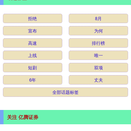
拒绝
8月
宣布
为何
高速
排行榜
上线
唯一
短剧
双项
6年
丈夫
全部话题标签
关注 亿腾证券