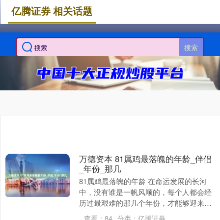
亿腾证券 相关话题
搜索
万德资本 81属鸡最落魄的年龄_伴侣
_年份_那几
81属鸡最落魄的年龄 在命运发展的长河
中，没有谁是一帆风顺的，每个人都会经
历过最艰难的那几个年份，才能够迎来更
加顺畅的运势走向。那么，81属鸡最落魄
查看：
84
分类：
亿腾证券