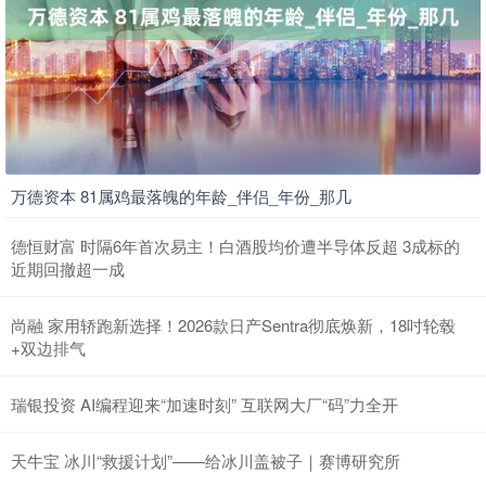
万德资本 81属鸡最落魄的年龄_伴侣_年份_那几
德恒财富 时隔6年首次易主！白酒股均价遭半导体反超 3成标的
近期回撤超一成
尚融 家用轿跑新选择！2026款日产Sentra彻底焕新，18吋轮毂
+双边排气
瑞银投资 AI编程迎来“加速时刻” 互联网大厂“码”力全开
天牛宝 冰川“救援计划”——给冰川盖被子｜赛博研究所