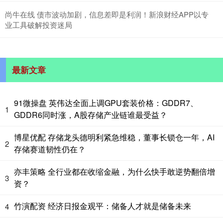
尚牛在线 债市波动加剧，信息差即是利润！新浪财经APP以专
业工具破解投资迷局
最新文章
91微操盘 英伟达全面上调GPU套装价格：GDDR7、
1
GDDR6同时涨，A股存储产业链谁最受益？
博星优配 存储龙头德明利紧急维稳，董事长锁仓一年，AI
2
存储赛道韧性仍在？
亦丰策略 全行业都在收缩金融，为什么快手敢逆势翻倍增
3
资？
竹演配资 经济日报金观平：储备人才就是储备未来
4