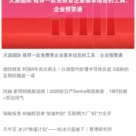
天源国际 推荐一款免费查企业基本信息的工具：企业预警通
德恒财富 时隔6年首次易主！白酒股均价遭半导体反超 3成标的
近期回撤超一成
尚融 家用轿跑新选择！2026款日产Sentra彻底焕新，18吋轮毂
+双边排气
瑞银投资 AI编程迎来“加速时刻” 互联网大厂“码”力全开
天牛宝 冰川“救援计划”——给冰川盖被子｜赛博研究所