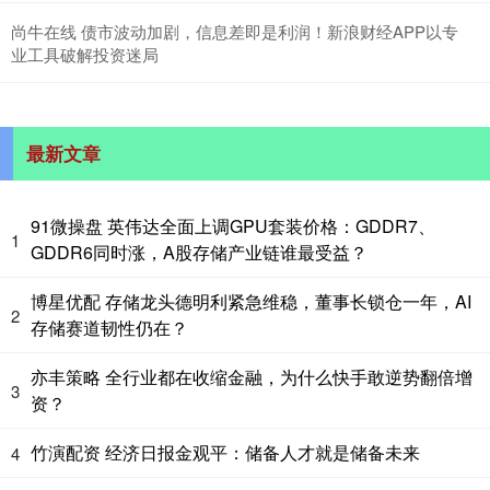
尚牛在线 债市波动加剧，信息差即是利润！新浪财经APP以专
业工具破解投资迷局
最新文章
91微操盘 英伟达全面上调GPU套装价格：GDDR7、
1
GDDR6同时涨，A股存储产业链谁最受益？
博星优配 存储龙头德明利紧急维稳，董事长锁仓一年，AI
2
存储赛道韧性仍在？
亦丰策略 全行业都在收缩金融，为什么快手敢逆势翻倍增
3
资？
竹演配资 经济日报金观平：储备人才就是储备未来
4