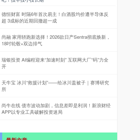
德恒财富 时隔6年首次易主！白酒股均价遭半导体反
超 3成标的近期回撤超一成
尚融 家用轿跑新选择！2026款日产Sentra彻底焕新，
18吋轮毂+双边排气
瑞银投资 AI编程迎来“加速时刻” 互联网大厂“码”力全
开
天牛宝 冰川“救援计划”——给冰川盖被子｜赛博研究
所
尚牛在线 债市波动加剧，信息差即是利润！新浪财经
APP以专业工具破解投资迷局
最新文章