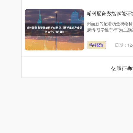
峪科配资 数智赋能研
封面新闻记者杨金祝峪科配
府情·研学遂宁行”为主题
日期：12-
屿科配资
亿腾证券