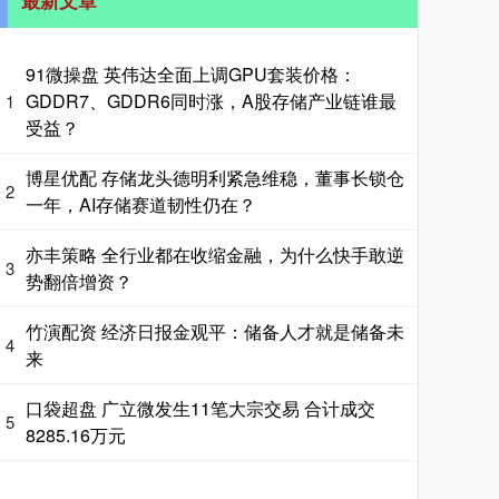
91微操盘 英伟达全面上调GPU套装价格：
GDDR7、GDDR6同时涨，A股存储产业链谁最
1
受益？
博星优配 存储龙头德明利紧急维稳，董事长锁仓
2
一年，AI存储赛道韧性仍在？
亦丰策略 全行业都在收缩金融，为什么快手敢逆
3
势翻倍增资？
竹演配资 经济日报金观平：储备人才就是储备未
4
来
口袋超盘 广立微发生11笔大宗交易 合计成交
5
8285.16万元