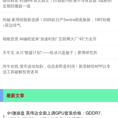
德恒财富 时隔6年首次易主！白酒股均价遭半导体反超 3成标的
近期回撤超一成
尚融 家用轿跑新选择！2026款日产Sentra彻底焕新，18吋轮毂
+双边排气
瑞银投资 AI编程迎来“加速时刻” 互联网大厂“码”力全开
天牛宝 冰川“救援计划”——给冰川盖被子｜赛博研究所
尚牛在线 债市波动加剧，信息差即是利润！新浪财经APP以专
业工具破解投资迷局
最新文章
91微操盘 英伟达全面上调GPU套装价格：GDDR7、
1