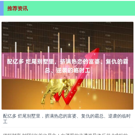
推荐资讯
配亿多 烂尾别墅里，挤满热恋的富婆、复仇的霸总、逆袭的临时
工