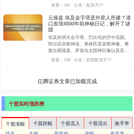
查看：
181
分类：
配资开户
云操盘 埃及金字塔是外星人所建？港
口发现4500年前神秘日记，解开了谜
团
埃及的胡夫金字塔、巴比伦的空中花园、
阿尔忒弥斯神庙、奥林匹亚宙斯神像、摩
索拉斯陵墓、罗德岛太阳神巨像以及亚历
山大灯塔，这七座建筑被公认为世界七大
查看：
186
分类：
炒股配资开户
奇迹。然而云操盘....
亿腾证券文章已加载完成
个股实时涨跌榜
个股跌幅
个股流入
个股流出
换手率
个股涨幅
排名
名称
最新价
涨幅
换手率