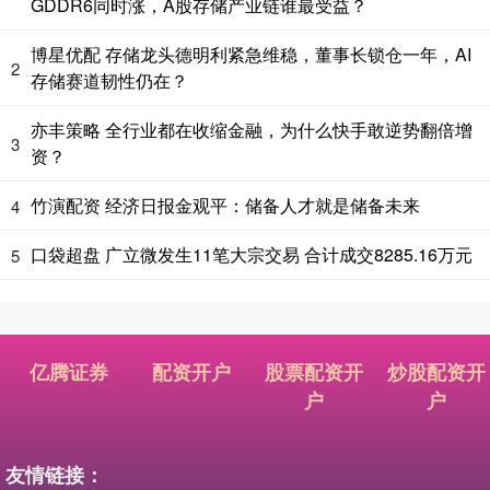
GDDR6同时涨，A股存储产业链谁最受益？
博星优配 存储龙头德明利紧急维稳，董事长锁仓一年，AI
2
存储赛道韧性仍在？
亦丰策略 全行业都在收缩金融，为什么快手敢逆势翻倍增
3
资？
竹演配资 经济日报金观平：储备人才就是储备未来
4
口袋超盘 广立微发生11笔大宗交易 合计成交8285.16万元
5
亿腾证券
配资开户
股票配资开
炒股配资开
户
户
友情链接：