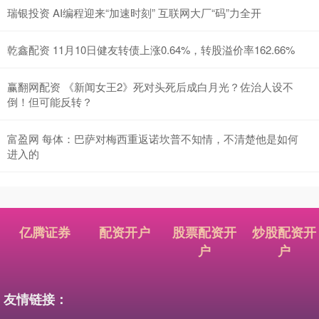
瑞银投资 AI编程迎来“加速时刻” 互联网大厂“码”力全开
乾鑫配资 11月10日健友转债上涨0.64%，转股溢价率162.66%
赢翻网配资 《新闻女王2》死对头死后成白月光？佐治人设不
倒！但可能反转？
富盈网 每体：巴萨对梅西重返诺坎普不知情，不清楚他是如何
进入的
亿腾证券
配资开户
股票配资开
炒股配资开
户
户
友情链接：