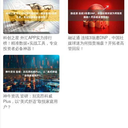
科创之星 外汇APP实力排行
融证通 连续3场遭DNP，中国社
榜！精准数据+实战工具，专业
媒球迷为何指责瀚森？开拓者高
投资者必备神器！
管回应！
神牛资讯 皆碑：别克昂科威
Plus，以“美式舒适”取悦家庭用
户？