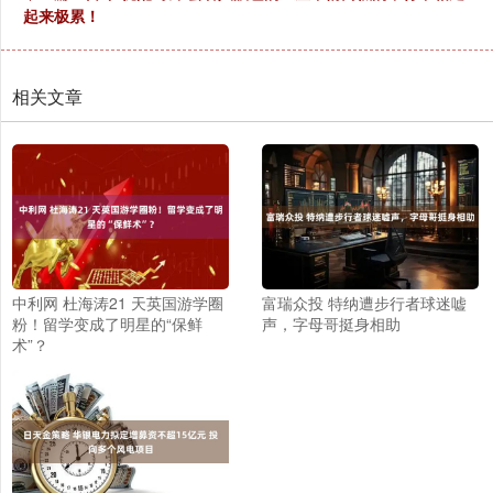
起来极累！
相关文章
中利网 杜海涛21 天英国游学圈
富瑞众投 特纳遭步行者球迷嘘
粉！留学变成了明星的“保鲜
声，字母哥挺身相助
术”？