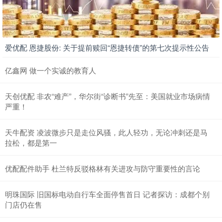
爱优配 恩捷股份: 关于提前赎回“恩捷转债”的第七次提示性公告
亿鑫网 做一个实诚的教育人
天创优配 非农“难产”，华尔街“诊断书”先至：美国就业市场病情
严重！
天牛配资 凌波微步只是走位风骚，此人轻功，无论冲刺还是马
拉松，都是第一
优配配件助手 杜兰特反驳格林有关进攻与防守重要性的言论
明珠国际 旧国标电动自行车全面停售首日 记者探访：成都个别
门店仍在售