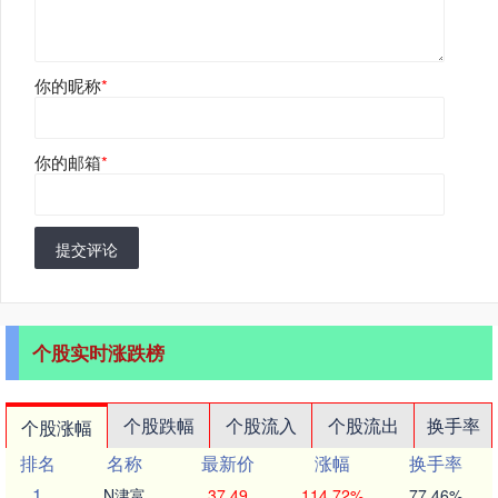
你的昵称
*
你的邮箱
*
提交评论
个股实时涨跌榜
个股跌幅
个股流入
个股流出
换手率
个股涨幅
排名
名称
最新价
涨幅
换手率
1
N津富
37.49
114.72%
77.46%