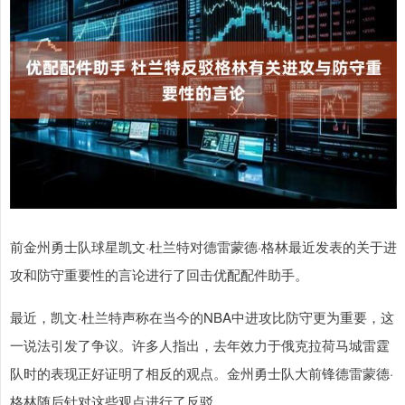
前金州勇士队球星凯文·杜兰特对德雷蒙德·格林最近发表的关于进
攻和防守重要性的言论进行了回击优配配件助手。
最近，凯文·杜兰特声称在当今的NBA中进攻比防守更为重要，这
一说法引发了争议。许多人指出，去年效力于俄克拉荷马城雷霆
队时的表现正好证明了相反的观点。金州勇士队大前锋德雷蒙德·
格林随后针对这些观点进行了反驳。