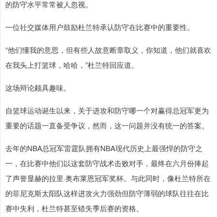
的防守水平常常被人忽视。
一位社交媒体用户鼓励杜兰特承认防守在比赛中的重要性。
“他们懂我的意思，但有些人故意断章取义，你知道，他们就喜欢
在我头上打篮球，哈哈，”杜兰特回应道。
这场辩论颇具趣味。
自篮球运动诞生以来，关于进攻和防守哪一个对赢得总冠军更为
重要的话题一直备受争议，然而，这一问题并没有统一的答案。
去年的NBA总冠军雷霆队拥有NBA现代历史上最强悍的防守之
一，在比赛中他们以这套防守战术击败对手，最终在六月份捧起
了声誉显赫的拉里·奥布莱恩冠军奖杯。与此同时，像杜兰特所在
的菲尼克斯太阳队这样进攻火力强劲但防守薄弱的球队往往在比
赛中失利，杜兰特甚至错失季后赛的资格。