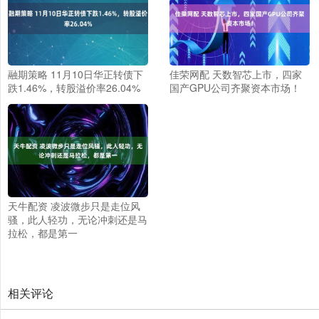
融期策略 11月10日华正转债下
佳荣网配 天数智芯上市，四家
跌1.46%，转股溢价率26.04%
国产GPU公司齐聚资本市场！
天牛配资 凌波微步只是走位风
骚，此人轻功，无论冲刺还是马
拉松，都是第一
相关评论