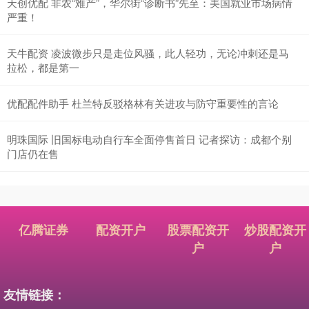
天创优配 非农“难产”，华尔街“诊断书”先至：美国就业市场病情
严重！
天牛配资 凌波微步只是走位风骚，此人轻功，无论冲刺还是马
拉松，都是第一
优配配件助手 杜兰特反驳格林有关进攻与防守重要性的言论
明珠国际 旧国标电动自行车全面停售首日 记者探访：成都个别
门店仍在售
亿腾证券
配资开户
股票配资开
炒股配资开
户
户
友情链接：