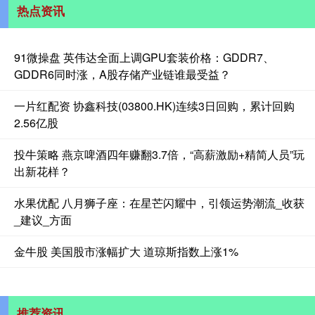
热点资讯
91微操盘 英伟达全面上调GPU套装价格：GDDR7、
GDDR6同时涨，A股存储产业链谁最受益？
一片红配资 协鑫科技(03800.HK)连续3日回购，累计回购
2.56亿股
投牛策略 燕京啤酒四年赚翻3.7倍，“高薪激励+精简人员”玩
出新花样？
水果优配 八月狮子座：在星芒闪耀中，引领运势潮流_收获
_建议_方面
金牛股 美国股市涨幅扩大 道琼斯指数上涨1%
推荐资讯