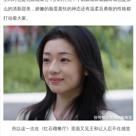
么的清新甜美，娇嫩的脸蛋羞怯的神态还有温柔且勇敢的性格都
打动着大家。
所以这一次在《红石榴餐厅》里面又见王和让人忍不住感觉