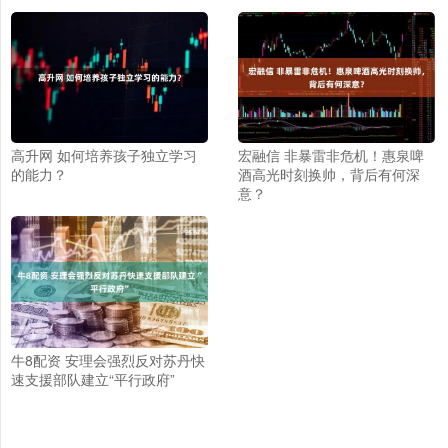
高升网 如何培养孩子独立学习
宏融信 非暴雷非危机！惠泉啤
的能力？
酒高光时刻换帅，背后有何深
意？
牛8配资 安理会强烈反对苏丹快
速支援部队建立“平行政府”