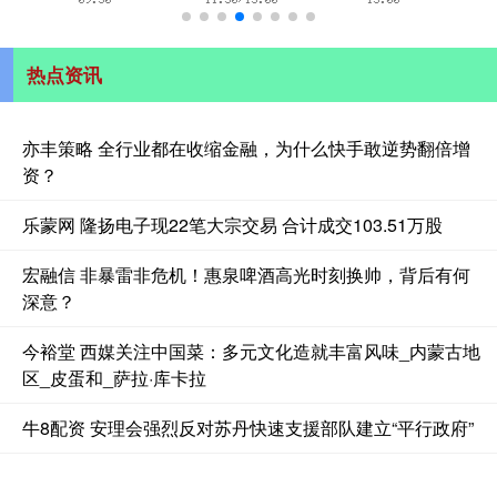
热点资讯
亦丰策略 全行业都在收缩金融，为什么快手敢逆势翻倍增
资？
乐蒙网 隆扬电子现22笔大宗交易 合计成交103.51万股
宏融信 非暴雷非危机！惠泉啤酒高光时刻换帅，背后有何
深意？
今裕堂 西媒关注中国菜：多元文化造就丰富风味_内蒙古地
区_皮蛋和_萨拉·库卡拉
牛8配资 安理会强烈反对苏丹快速支援部队建立“平行政府”