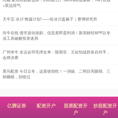
+双边排气
天牛宝 冰川“救援计划”——给冰川盖被子｜赛博研究所
尚牛在线 债市波动加剧，信息差即是利润！新浪财经APP以专
业工具破解投资迷局
广州米牛 全运会羽毛球女单：陈雨菲、王祉怡战胜各自对手，
会师决赛
黑马配资 今日立冬，这菜使劲吃！一润燥、二明目亮眼睛、三
助睡眠，别错过
亿腾证券
配资开户
股票配资开
炒股配资开
户
户