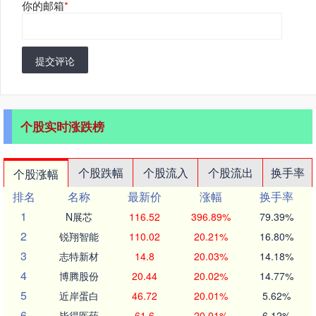
你的邮箱
*
提交评论
个股实时涨跌榜
个股跌幅
个股流入
个股流出
换手率
个股涨幅
排名
名称
最新价
涨幅
换手率
1
N展芯
116.52
396.89%
79.39%
2
锐翔智能
110.02
20.21%
16.80%
3
志特新材
14.8
20.03%
14.18%
4
博腾股份
20.44
20.02%
14.77%
5
近岸蛋白
46.72
20.01%
5.62%
6
毕得医药
61.6
20.01%
6.12%