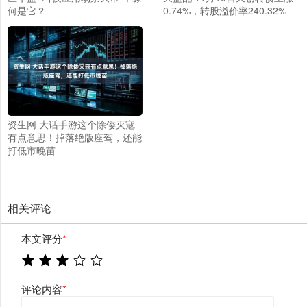
何是它？
0.74%，转股溢价率240.32%
资生网 大话手游这个除倭灭寇
有点意思！掉落绝版座驾，还能
打低市晚苗
相关评论
本文评分
*
评论内容
*