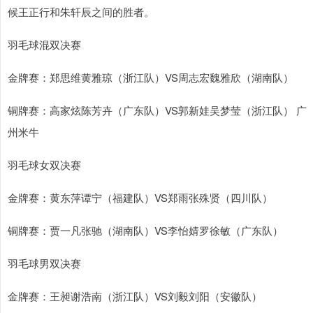
候王正行和朱轩辰之间的胜者。
羽毛球混双决赛
金牌赛：郑思维黄雅琼（浙江队）VS周志宏魏雅欣（湖南队）
铜牌赛：高家炫陈芳卉（广东队）VS郭新娃吴梦莹（浙江队） ​​​广
州米牛
羽毛球女双决赛
金牌赛：黄东萍谭宁（福建队）VS郑雨张殊贤（四川队）
铜牌赛：贾一凡张驰（湖南队）VS李怡婧罗徐敏（广东队）
羽毛球男双决赛
金牌赛：王昶谢浩南（浙江队）VS刘毅刘阳（安徽队）