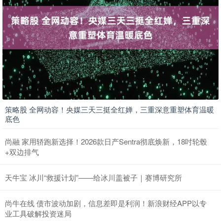
策略股 全网动容！央媒三天三挺全红婵，三重深意重塑体育温暖
底色
尚融 家用轿跑新选择！2026款日产Sentra彻底焕新，18吋轮毂
+双边排气
天牛宝 冰川“救援计划”——给冰川盖被子｜赛博研究所
尚牛在线 债市波动加剧，信息差即是利润！新浪财经APP以专
业工具破解投资迷局