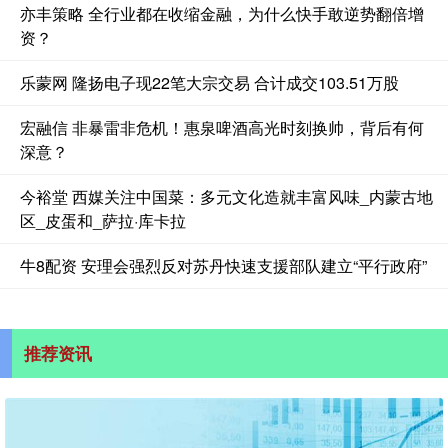
亦丰策略 全行业都在收缩金融，为什么快手敢逆势翻倍增
资？
乐蒙网 隆扬电子现22笔大宗交易 合计成交103.51万股
宏融信 非暴雷非危机！惠泉啤酒高光时刻换帅，背后有何
深意？
今裕堂 西媒关注中国菜：多元文化造就丰富风味_内蒙古地
区_皮蛋和_萨拉·库卡拉
牛8配资 安理会强烈反对苏丹快速支援部队建立“平行政府”
推荐资讯