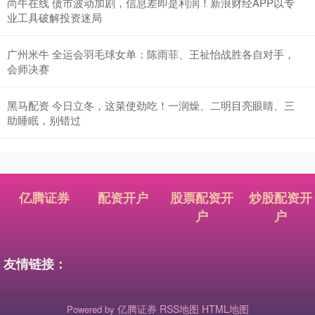
尚牛在线 债市波动加剧，信息差即是利润！新浪财经APP以专
业工具破解投资迷局
广州米牛 全运会羽毛球女单：陈雨菲、王祉怡战胜各自对手，
会师决赛
黑马配资 今日立冬，这菜使劲吃！一润燥、二明目亮眼睛、三
助睡眠，别错过
亿腾证券
配资开户
股票配资开
炒股配资开
户
户
友情链接：
亿腾证券
RSS地图
HTML地图
Powered by