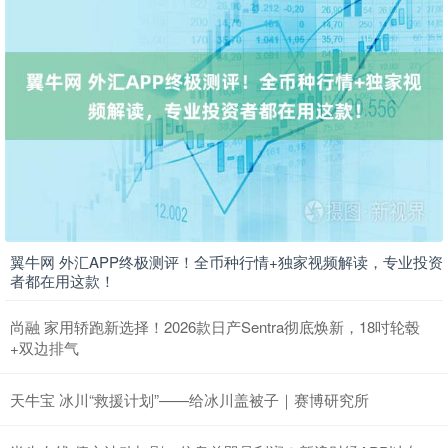
翼牛网 外汇APP终极测评！全币种行情+独家视频解读，专业投资
者都在用这款！
尚融 家用轿跑新选择！2026款日产Sentra彻底焕新，18吋轮毂
+双边排气
天牛宝 冰川“救援计划”——给冰川盖被子｜赛博研究所