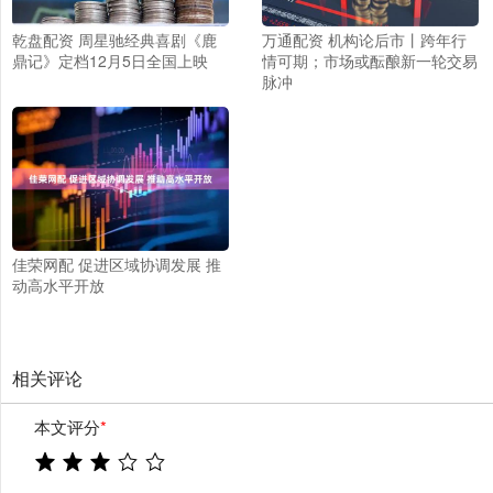
乾盘配资 周星驰经典喜剧《鹿
万通配资 机构论后市丨跨年行
鼎记》定档12月5日全国上映
情可期；市场或酝酿新一轮交易
脉冲
佳荣网配 促进区域协调发展 推
动高水平开放
相关评论
本文评分
*