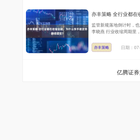
亦丰策略 全行业都
监管新规落地倒计时，也
李晓燕 行业收缩周期里，
日期：07-
亦丰策略
亿腾证券