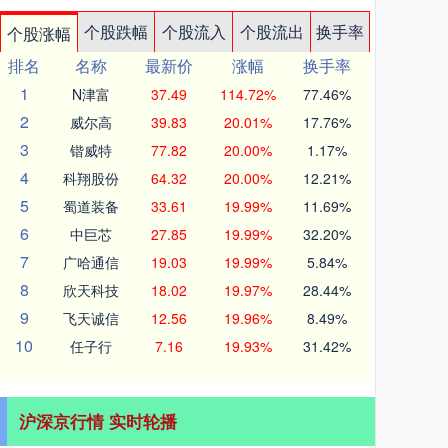
个股跌幅
个股流入
个股流出
换手率
个股涨幅
排名
名称
最新价
涨幅
换手率
1
N津富
37.49
114.72%
77.46%
2
威尔高
39.83
20.01%
17.76%
3
锴威特
77.82
20.00%
1.17%
4
科翔股份
64.32
20.00%
12.21%
5
蜀道装备
33.61
19.99%
11.69%
6
中巨芯
27.85
19.99%
32.20%
7
广哈通信
19.03
19.99%
5.84%
8
欣天科技
18.02
19.97%
28.44%
9
飞天诚信
12.56
19.96%
8.49%
10
任子行
7.16
19.93%
31.42%
沪深京行情 实时轮播