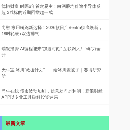
德恒财富 时隔6年首次易主！白酒股均价遭半导体反
超 3成标的近期回撤超一成
尚融 家用轿跑新选择！2026款日产Sentra彻底焕新，
18吋轮毂+双边排气
瑞银投资 AI编程迎来“加速时刻” 互联网大厂“码”力全
开
天牛宝 冰川“救援计划”——给冰川盖被子｜赛博研究
所
尚牛在线 债市波动加剧，信息差即是利润！新浪财经
APP以专业工具破解投资迷局
最新文章