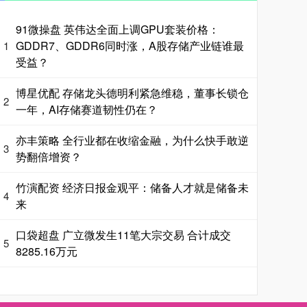
91微操盘 英伟达全面上调GPU套装价格：
GDDR7、GDDR6同时涨，A股存储产业链谁最
1
受益？
博星优配 存储龙头德明利紧急维稳，董事长锁仓
2
一年，AI存储赛道韧性仍在？
亦丰策略 全行业都在收缩金融，为什么快手敢逆
3
势翻倍增资？
竹演配资 经济日报金观平：储备人才就是储备未
4
来
口袋超盘 广立微发生11笔大宗交易 合计成交
5
8285.16万元