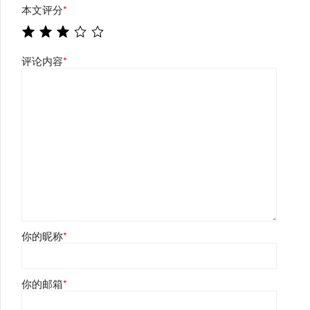
本文评分
*
评论内容
*
你的昵称
*
你的邮箱
*