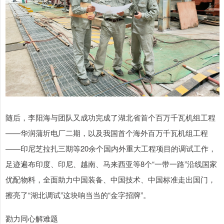
随后，李阳海与团队又成功完成了湖北省首个百万千瓦机组工程
——华润蒲圻电厂二期，以及我国首个海外百万千瓦机组工程
——印尼芝拉扎三期等20余个国内外重大工程项目的调试工作，
足迹遍布印度、印尼、越南、马来西亚等8个“一带一路”沿线国家
优配物料，全面助力中国装备、中国技术、中国标准走出国门，
擦亮了“湖北调试”这块响当当的“金字招牌”。
勠力同心解难题