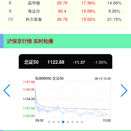
8
晶华微
25.76
17.36%
14.66%
9
海达尔
82.4
15.58%
9.26%
10
科力装备
26.79
15.52%
21.15%
沪深京行情 实时轮播
北证50
1122.88
-11.37
-1.00%