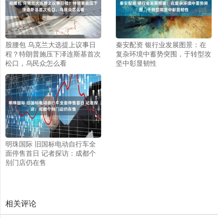
股腰包 乌克兰大选提上议事日
秦安配资 银行业发展图景：在
程？特朗普施压下泽连斯基首次
复杂环境中蓄势突围，于转型攻
松口，乌民众怎么看
坚中彰显韧性
明珠国际 旧国标电动自行车全
面停售首日 记者探访：成都个
别门店仍在售
相关评论