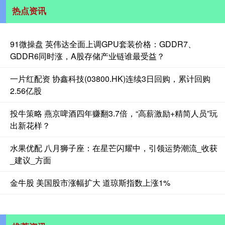
热点资讯
91微操盘 英伟达全面上调GPU套装价格：GDDR7、
GDDR6同时涨，A股存储产业链谁最受益？
一片红配资 协鑫科技(03800.HK)连续3日回购，累计回购
2.56亿股
投牛策略 燕京啤酒四年赚翻3.7倍，“高薪激励+精简人员”玩
出新花样？
水果优配 八月狮子座：在星芒闪耀中，引领运势潮流_收获
_建议_方面
金牛股 美国股市涨幅扩大 道琼斯指数上涨1%