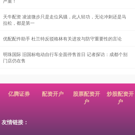
严重！
天牛配资 凌波微步只是走位风骚，此人轻功，无论冲刺还是马
拉松，都是第一
优配配件助手 杜兰特反驳格林有关进攻与防守重要性的言论
明珠国际 旧国标电动自行车全面停售首日 记者探访：成都个别
门店仍在售
亿腾证券
配资开户
股票配资开
炒股配资开
户
户
友情链接：