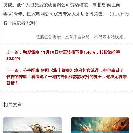
突破。他个人也先后荣获国网公司劳动模范、湖北省“向上向
善”好青年、国家电网公司优秀专家人才后备等荣誉。（工人日报
客户端记者 张翀）
亿腾证券提示：文章来自网络，不代表本站观点。
上一篇：
融期策略 11月10日华正转债下跌1.46%，转股溢价率
26.04%
下一篇：
公牛配资 短剧《掌上卿卿》地府判官笔误，把他塞进了
牧神的神躯！看着跪了一地的神仙和瑟瑟发抖的魔王，他决定将错
就错！
相关文章