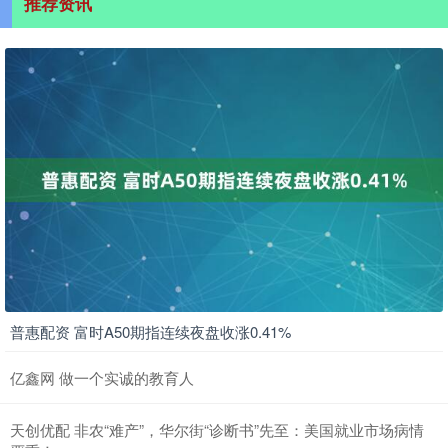
推荐资讯
普惠配资 富时A50期指连续夜盘收涨0.41%
亿鑫网 做一个实诚的教育人
天创优配 非农“难产”，华尔街“诊断书”先至：美国就业市场病情