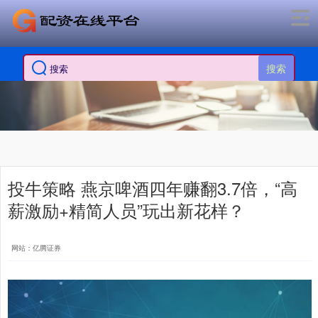
搜索
投牛策略 燕京啤酒四年赚翻3.7倍，“高
薪激励+精简人员”玩出新花样？
网站：亿腾证券