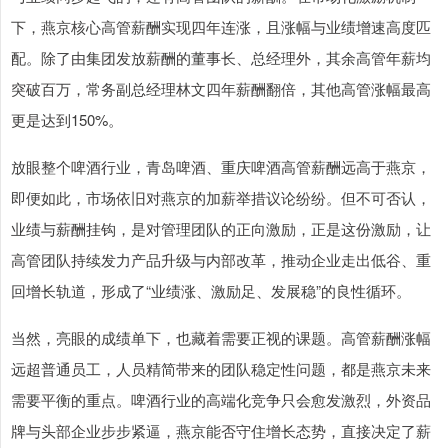
下，燕京核心高管薪酬实现四年连涨，且涨幅与业绩增速高度匹
配。除了由集团发放薪酬的董事长、总经理外，其余高管年薪均
突破百万，常务副总经理林文四年薪酬翻倍，其他高管涨幅最高
更是达到150%。
放眼整个啤酒行业，青岛啤酒、重庆啤酒高管薪酬远高于燕京，
即便如此，市场依旧对燕京的加薪举措议论纷纷。但不可否认，
业绩与薪酬挂钩，是对管理团队的正向激励，正是这份激励，让
高管团队持续发力产品升级与内部改革，推动企业走出低谷、重
回增长轨道，形成了“业绩涨、激励足、发展稳”的良性循环。
当然，亮眼的成绩单下，也藏着需要正视的课题。高管薪酬涨幅
远超普通员工，人员精简带来的团队稳定性问题，都是燕京未来
需要平衡的重点。啤酒行业的高端化竞争只会愈发激烈，外资品
牌与头部企业步步紧逼，燕京能否守住增长态势，直接决定了薪