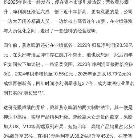
份2025年财报一经发布，便在资本市场引发热议：营收稳步攀
升，净利润狂涨近六成，创下近十年新高。更有意思的是，公司
一边大刀阔斧精简人员，一边给核心高管连年加薪，在业绩暴涨
与人员优化之间，走出了一套独特的经营逻辑。
四年前，燕京啤酒还处在业绩低谷，2022年归母净利润仅3.52亿
元，在头部啤酒品牌中存在感并不突出。谁也没想到，此后四年
它如同按下加速键，一路逆袭突围。2023年净利润直接翻倍突破
8亿，2024年稳步增长至10.56亿元，2025年更是以16.79亿元的
成绩再创新高，四年时间净利润暴涨超3.7倍，成为啤酒行业里名
副其实的“增长黑马”。
这份亮眼成绩的背后，藏着燕京啤酒的两大制胜法宝。其一便是
押注中高端，实现产品结构升级。曾经靠大众走量的燕京，果断
加大U8、V10等高端系列布局，短短四年，高端产品销量占比从1
8%飙升至35%，直接拉动毛利率从38.2%提升至45.6%。在啤酒