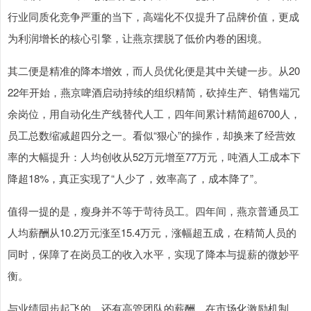
行业同质化竞争严重的当下，高端化不仅提升了品牌价值，更成
为利润增长的核心引擎，让燕京摆脱了低价内卷的困境。
其二便是精准的降本增效，而人员优化便是其中关键一步。从20
22年开始，燕京啤酒启动持续的组织精简，砍掉生产、销售端冗
余岗位，用自动化生产线替代人工，四年间累计精简超6700人，
员工总数缩减超四分之一。看似“狠心”的操作，却换来了经营效
率的大幅提升：人均创收从52万元增至77万元，吨酒人工成本下
降超18%，真正实现了“人少了，效率高了，成本降了”。
值得一提的是，瘦身并不等于苛待员工。四年间，燕京普通员工
人均薪酬从10.2万元涨至15.4万元，涨幅超五成，在精简人员的
同时，保障了在岗员工的收入水平，实现了降本与提薪的微妙平
衡。
与业绩同步起飞的，还有高管团队的薪酬。在市场化激励机制