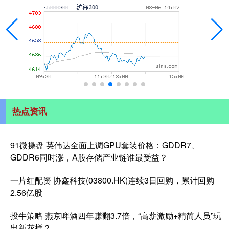
热点资讯
91微操盘 英伟达全面上调GPU套装价格：GDDR7、
GDDR6同时涨，A股存储产业链谁最受益？
一片红配资 协鑫科技(03800.HK)连续3日回购，累计回购
2.56亿股
投牛策略 燕京啤酒四年赚翻3.7倍，“高薪激励+精简人员”玩
出新花样？