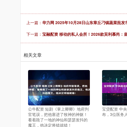
上一篇：
华力网 2025年10月28日山东章丘刁镇蔬菜批
下一篇：
宝融配资 移动的私人会所！2026款宾利慕尚：皇室
相关文章
公牛配资 短剧《掌上卿卿》地府判
宝贷配资 中
官笔误，把他塞进了牧神的神躯！
布，3位医务
看着跪了一地的神仙和瑟瑟发抖的
魔王，他决定将错就错！