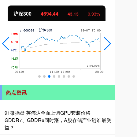
北证50
1134.24
创
11.37
1.01%
热点资讯
91微操盘 英伟达全面上调GPU套装价格：
GDDR7、GDDR6同时涨，A股存储产业链谁最受
益？