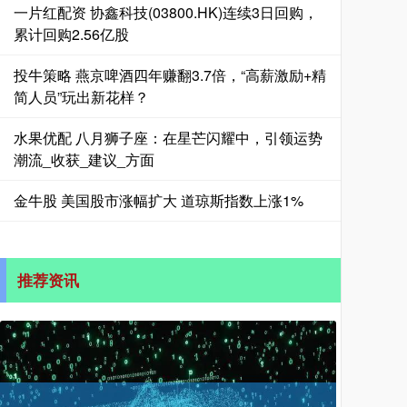
一片红配资 协鑫科技(03800.HK)连续3日回购，
累计回购2.56亿股
投牛策略 燕京啤酒四年赚翻3.7倍，“高薪激励+精
简人员”玩出新花样？
水果优配 八月狮子座：在星芒闪耀中，引领运势
潮流_收获_建议_方面
金牛股 美国股市涨幅扩大 道琼斯指数上涨1%
推荐资讯