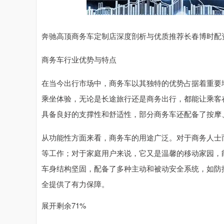
深证成指
14311.01
.68
1.02%
200.89
1
奔驰高顶商务车定制店深度剖析与优质推荐长春博时配
商务车行业优势与特点
在当今出行市场中，商务车以其独特的优势占据着重要
乘坐体验，无论是长途旅行还是商务出行，都能让乘客
具备良好的支撑性和舒适性，部分商务车还配备了按摩
从功能性方面来看，商务车的用途广泛。对于商务人士
等工作；对于家庭用户来说，它又是温馨的移动家园，
车身结构坚固，配备了多种主动和被动安全系统，如防
全提供了有力保障。
展开剩余71%